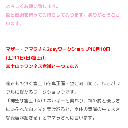
よろしくお願い致します。
愛と感謝を持ってお待ちしております。ありがとうござ
います。
マザー・アマラさん
2day
ワークショップ
10
月
10
日
(
土
)11
日
(
日
)
富士山
富士山でワンネス意識と一つになる
遮るもの無く富士山を真正面に望む河口湖で、神とパワ
フルに繋がるワークショップです。
「神聖な富士山のエネルギーと繋がり、神の愛と優しさ
にあふれた白い光を受け取ると、身体の意識の中に大き
な変容が起きる」とアマラさんは言います。