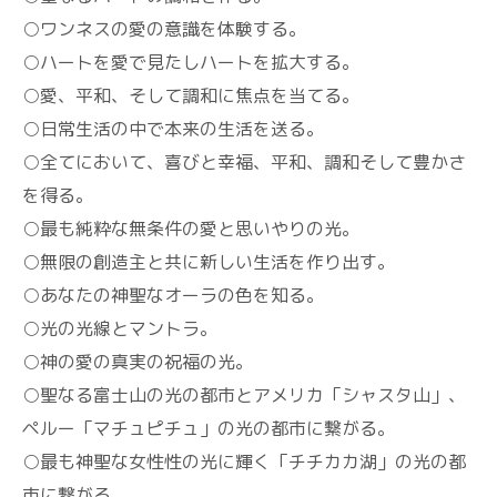
○ワンネスの愛の意識を体験する。
○ハートを愛で見たしハートを拡大する。
○愛、平和、そして調和に焦点を当てる。
○日常生活の中で本来の生活を送る。
○全てにおいて、喜びと幸福、平和、調和そして豊かさ
を得る。
○最も純粋な無条件の愛と思いやりの光。
○無限の創造主と共に新しい生活を作り出す。
○あなたの神聖なオーラの色を知る。
○光の光線とマントラ。
○神の愛の真実の祝福の光。
○聖なる富士山の光の都市とアメリカ「シャスタ山」、
ペルー「マチュピチュ」の光の都市に繋がる。
○最も神聖な女性性の光に輝く「チチカカ湖」の光の都
市に繋がる。