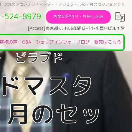
11次元のアセンデッドマスター・アシュタールの７月のセッションです
2-524-8979
お問い合わせ・お申し込み
[Access]東京都立川市柴崎町2-11-4 西村ビル１階
客様の声
Q&A
ショップインフォ
ブログ
販売はこちら
ッドマスタ
７月のセッ