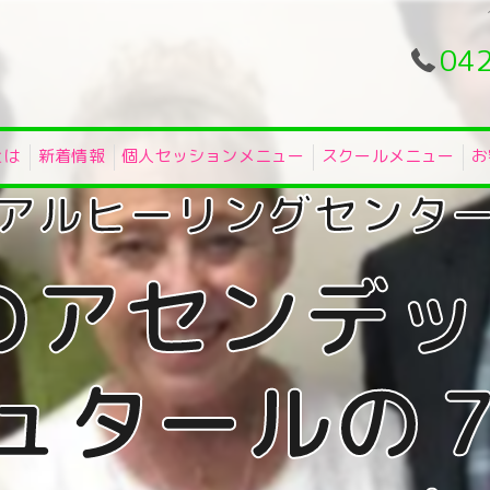
04
とは
新着情報
個人セッションメニュー
スクールメニュー
お
のアセンデ
ュタールの