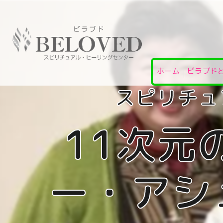
ホーム
ビラブド
11次元
ー・アシ