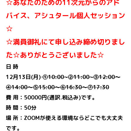
☆あなたのための11次元からのアド
バイス、アシュタール個人セッション
☆
☆満員御礼にて申し込み締め切りまし
た☆ありがとうございました☆
日 時
12月13日(月)
①
10:00~②11:00~③
12:00～
④
14:00～
⑤15:00～⑥16:30～
⑦17:30
費 用：50000円(通訳.
税込み)です。
時 間：50分
場
所：ZOOMが使える環境ならどこでも大丈夫
です。