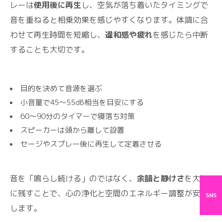
レーは
使用後に再生
し、空気が落ち着いたタイミングで
音を重ねると相乗効果を感じやすくなります。体調に合
わせて再生時間を短縮し、
違和感や疲れ
を感じたら中断
することも大切です。
目的を決めて音源を選ぶ
小音量で45〜55dB相当を目安にする
60〜90分のタイマーで寝落ち対策
スピーカーは頭から離して設置
セージやスプレー後に再生して定着させる
音を「鳴らし続ける」のではなく、
余韻と静けさ
を大切
に残すことで、心の浄化と空間のエネルギー調整が安定
SNS
します。