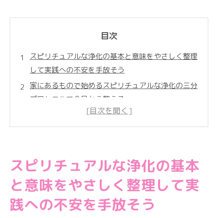
目次
スピリチュアルな浄化の基本と意味をやさしく整理
して実践への不安を手放そう
家にあるもので始めるスピリチュアルな浄化の三分
プロトコルで今日から整える
香りで叶えるスピリチュアルな浄化の方法でお香や
パロサント・アロマを使い分けよう
音で整えるスピリチュアルな浄化の実践で音叉やチ
ューナー・鈴を正しく使おう
スピリチュアルな浄化の基本
石で支えるスピリチュアルな浄化の考え方で水晶や
と意味をやさしく整理して実
さざれ・パワーストーンを味方に
践への不安を手放そう
身体と心を整えるスピリチュアルな浄化セルフケア
で呼吸や入浴や食べ物を味方にしよう