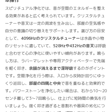
本操作
スピリチュアル浄化では、音が空間のエネルギーを整え
る効果があると広く考えられています。クリスタルチュ
ーナーや音叉は一定の周波を生み出し、部屋の空気感や
自分の意識の切り替えをサポートします。選び方の目安
として、
4096Hzのクリスタルチューナー
は水晶や小物
のリセットに適していて、
528Hzや432Hzの音叉
は呼吸
と合わせて心の浄化に使いやすい傾向があります。鳴ら
し方は、ラバーマレットや専用アクティベーターで先端
を軽く叩き、
余韻が消えるまで深呼吸
するのがポイント
です。空間浄化を行う際は、入口から反時計回りにゆっ
くり巡回し、
部屋の四隅と中央
で音を重ねると効果的で
す。パワーストーンを浄化したい場合は、石から10〜20
センチ離して3〜7回鳴らし、仕上げに短時間の換気を行
いましょう。強く叩き過ぎると音割れや器具の劣化につ