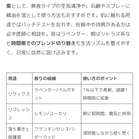
案
として、無香タイプの空気清浄や、石鹸やスプレーに
精油を落として使う方法もおすすめです。肌に触れる用
途ではパッチテストを忘れず、妊娠中や持病がある方は
必ず医師に相談を。夜はラベンダー、朝はシトラス系な
ど
時間帯でのブレンド切り替え
も生活リズムを整えやす
く、日常に自然に溶け込みます。
用途
香りの候補
使い方のポイント
ラベンダー/ベルガモ
1％以下で希釈、就寝1
リラックス
ット
時間前に拡散
リフレッシ
レモン/ユーカリ
朝に短時間、換気と併用
ュ
落ち着きと
フランキンセンス/シ
深呼吸しながら短く焚く
保護感
ダーウッド