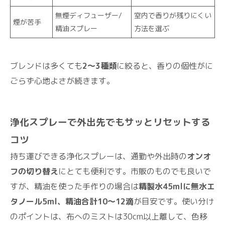
無煙ディフューザー/
室内で香りが残りにくい
煙が苦手
精油スプレー
方法を選ぶ
ブレンドは多くても
2～3種類
に絞ると、香りの個性がに
ごらず心地よさが続きます。
浄化スプレーで外出先でもサッとリセットする
コツ
持ち運びできる浄化スプレーは、通勤や外出時の
オンオ
フの切り替え
にとても便利です。市販のものでも良いで
すが、精油を使った手作りの場合は
精製水45mlに無水エ
タノール5ml、精油合計10～12滴
が目安です。使い分け
のポイントは、布へのミストは30cm以上離して、色移