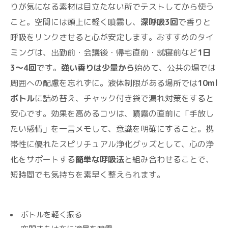
りが気になる素材は目立たない所でテストしてから使う
こと。空間には頭上に軽く噴霧し、
深呼吸3回
で香りと
呼吸をリンクさせると心が安定します。おすすめのタイ
ミングは、出勤前・会議後・帰宅直前・就寝前など
1日
3〜4回
です。
強い香りは少量から
始めて、公共の場では
周囲への配慮を忘れずに。液体制限がある場所では
10ml
ボトル
に詰め替え、チャック付き袋で漏れ対策をすると
安心です。効果を高めるコツは、噴霧の直前に「手放し
たい感情」を一言メモして、意識を明確にすること。携
帯性に優れたスピリチュアル浄化グッズとして、心の浄
化をサポートする
簡単な呼吸法
と組み合わせることで、
短時間でも気持ちを素早く整えられます。
ボトルを軽く振る