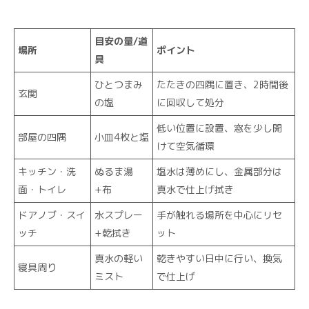
目安の量/道
場所
ポイント
具
ひとつまみ
たたきの四隅に置き、2時間後
玄関
の塩
に回収して処分
低い位置に設置、窓を少し開
部屋の四隅
小皿4枚と塩
けて空気循環
キッチン・洗
ぬるま湯
塩水は薄めにし、金属部分は
面・トイレ
+布
真水で仕上げ拭き
ドアノブ・スイ
水スプレー
手が触れる場所を中心にリセ
ッチ
+乾拭き
ット
真水の軽い
乾きやすい日中に行い、換気
寝具周り
ミスト
で仕上げ