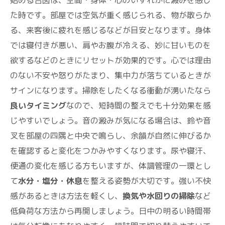
始める合図は、空間・身体・心のいずれかに澱みを感じ
た時です。部屋では空気が重く感じられる、物が散らか
る、来客後に疲れを感じるなどが目安となります。身体
では寝付きが悪い、肩やお腹が冷える、妙に甘いものを
欲するなどのときにリセットが効果的です。心では理由
のない不安や怒りがたまり、集中力が落ちているときが
サインになります。掃除をしたくなる衝動が湧いたなら
良いタイミング
なので、短時間の整えでも十分効果を感
じやすいでしょう。音の澱みが気になる場合は、鈴や音
叉を部屋の四隅と中央で鳴らし、余韻が自然に伸びるか
を確認すると変化をつかみやすくなります。尿や寝汗、
便通の変化を感じる方もいますが、体調管理の一環とし
て
水分・塩分・休息
を整える姿勢が大切です。強い不快
感があるときは方法を軽くし、
換気や水回りの掃除
など
低負荷な方法から再開しましょう。日中の明るい時間帯