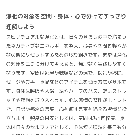
目的別で選ぶスピリチュアルな浄化の方法で部屋や
浄化の対象を空間・身体・心で分けてすっきり
職場・引っ越し前後をパワフルに整える
理解しよう
スピリチュアルな浄化で起こることがある症状や好
転反応を見極めて休息のタイミングを知ろう
スピリチュアルな浄化とは、日々の暮らしの中で溜まっ
店舗概要
たネガティブなエネルギーを整え、心身や空間を軽やか
な状態にリセットするための取り組みです。まずは浄化
の対象を三つに分けて考えると、無理なく実践しやすく
なります。空間は部屋や職場などの場で、換気や掃除、
セージやお香、水晶などのアイテムを使う方法が基本で
す。身体は呼吸や入浴、塩やハーブのバス、軽いストレ
ッチや瞑想を取り入れます。心は感情の整理がポイント
で、日記や感謝の言葉、心を癒す言葉を唱える習慣が役
立ちます。頻度の目安としては、空間は週1回程度、身
体は日々のセルフケアとして、心は短い瞑想を毎日数分