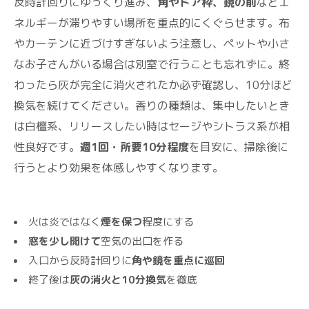
反時計回りにゆっくり進み、
角やドア枠、鏡の前
などエ
ネルギーが滞りやすい場所を重点的にくぐらせます。布
やカーテンに近づけすぎないよう注意し、ペットや小さ
なお子さんがいる場合は別室で行うことも忘れずに。終
わったら灰が完全に消火されたか必ず確認し、10分ほど
換気を続けてください。香りの種類は、集中したいとき
は白檀系、リリースしたい時はセージやシトラス系が相
性良好です。
週1回・所要10分程度
を目安に、掃除後に
行うとより効果を体感しやすくなります。
火は炎ではなく
煙を保つ
程度にする
窓を少し開けて
空気の出口を作る
入口から反時計回りに
角や鏡を重点に巡回
終了後は
灰の消火と10分換気
を徹底