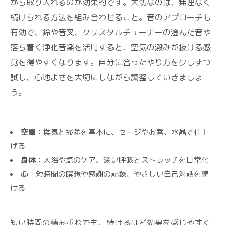
から取り入れるのが効果的です。大切なのは、無理なく
続けられる方法を組み合わせること。音のアプローチも
有効で、鈴や音叉、クリスタルチューナーの澄んだ音や
落ち着く浄化音楽を活用すると、空気の澱みが抜ける感
覚を得やすくなります。自分に合ったやり方を少しずつ
試し、心地よさを大切にしながら調整していきましょ
う。
空間
：換気と掃除を基本に、セージやお香、水晶で仕上
げる
身体
：入浴や塩のケア、深い呼吸とストレッチを日常化
心
：短時間の瞑想や感謝の記録、やさしい自己対話を続
ける
短い時間の積み重ねでも、続けるほど効果を感じやすく