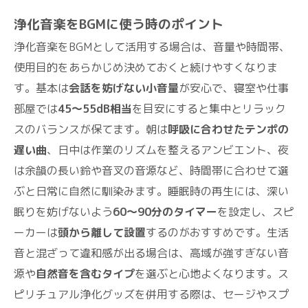
浄化音楽をBGMに使う時のポイント
浄化音楽をBGMとして活用する場合は、音量や時間帯、
使用目的をあらかじめ決めておくと続けやすくなりま
す。基本は
会話を妨げない小音量
が安心で、寝室や仕事
部屋では
45〜55dB相当
を目安にすると集中とリラック
スのバランスが保てます。朝は
呼吸に合わせたテンポの
遅い曲
、日中は作業のリズムを整えるアンビエント、夜
は余韻の長い鈴や音叉の音源など、時間帯に合わせて選
ぶと日常に自然に馴染みます。睡眠時の再生には、深い
眠りを妨げないよう
60〜90分のタイマー
を設定し、スピ
ーカーは
頭から離して設置
するのがおすすめです。生活
音と混ざって違和感が出る場合は、高域が強すぎない音
源や
自然音を含むタイプ
を選ぶと心地よくなります。ス
ピリチュアル浄化グッズを併用する際は、セージやスプ