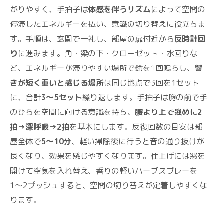
がりやすく、手拍子は
体感を伴うリズム
によって空間の
停滞したエネルギーを払い、意識の切り替えに役立ちま
す。手順は、玄関で一礼し、部屋の扉付近から
反時計回
り
に進みます。角・梁の下・クローゼット・水回りな
ど、エネルギーが滞りやすい場所で鈴を1回鳴らし、
響
きが短く重いと感じる場所
は同じ地点で3回を1セット
に、合計
3〜5セット
繰り返します。手拍子は胸の前で手
のひらを空間に向ける意識を持ち、
腰より上で強めに2
拍→深呼吸→2拍
を基本にします。反復回数の目安は部
屋全体で
5〜10分
、軽い掃除後に行うと音の通り抜けが
良くなり、効果を感じやすくなります。仕上げには窓を
開けて空気を入れ替え、香りの軽いハーブスプレーを
1〜2プッシュすると、空間の切り替えが定着しやすくな
ります。