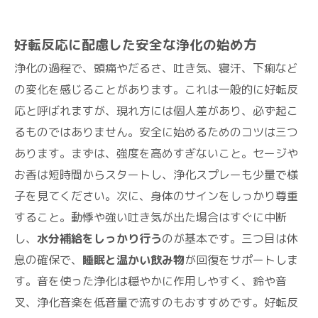
好転反応に配慮した安全な浄化の始め方
浄化の過程で、頭痛やだるさ、吐き気、寝汗、下痢など
の変化を感じることがあります。これは一般的に好転反
応と呼ばれますが、現れ方には個人差があり、必ず起こ
るものではありません。安全に始めるためのコツは三つ
あります。まずは、強度を高めすぎないこと。セージや
お香は短時間からスタートし、浄化スプレーも少量で様
子を見てください。次に、身体のサインをしっかり尊重
すること。動悸や強い吐き気が出た場合はすぐに中断
し、
水分補給をしっかり行う
のが基本です。三つ目は休
息の確保で、
睡眠と温かい飲み物
が回復をサポートしま
す。音を使った浄化は穏やかに作用しやすく、鈴や音
叉、浄化音楽を低音量で流すのもおすすめです。好転反