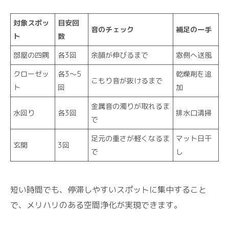
対象スポッ
目安回
音のチェック
補足の一手
ト
数
部屋の四隅
各3回
余韻が伸びるまで
窓側へ送風
クローゼッ
各3〜5
乾燥剤を追
こもり音が抜けるまで
ト
回
加
金属音の濁りが取れるま
水回り
各3回
排水口清掃
で
足元の重さが軽くなるま
マット日干
玄関
3回
で
し
短い時間でも、停滞しやすいスポットに集中すること
で、メリハリのある空間浄化が実現できます。