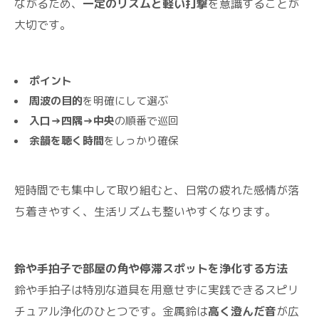
ながるため、
一定のリズムと軽い打撃
を意識することが
大切です。
ポイント
周波の目的
を明確にして選ぶ
入口→四隅→中央
の順番で巡回
余韻を聴く時間
をしっかり確保
短時間でも集中して取り組むと、日常の疲れた感情が落
ち着きやすく、生活リズムも整いやすくなります。
鈴や手拍子で部屋の角や停滞スポットを浄化する方法
鈴や手拍子は特別な道具を用意せずに実践できるスピリ
チュアル浄化のひとつです。金属鈴は
高く澄んだ音
が広