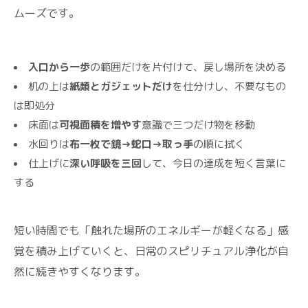
ムーズです。
入口から一歩
の範囲だけを片付けて、戻し場所を決める
机の上は
紙類とガジェットだけ
を仕分けし、不要なもの
は即処分
床面は
可視面積を増やす
意識で三つだけ物を移動
水回りは
布一枚で鏡→蛇口→取っ手
の順に拭く
仕上げに
深い呼吸を三回
して、今日の達成を短く言葉に
する
短い時間でも「触れた場所のエネルギーが軽くなる」感
覚を積み上げていくと、日常のスピリチュアル浄化が自
然に続きやすくなります。