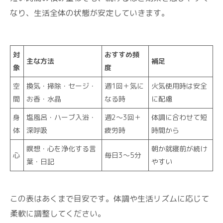
なり、生活全体の状態が安定していきます。
対
おすすめ頻
主な方法
補足
象
度
空
換気・掃除・セージ・
週1回＋気に
火気使用時は安全
間
お香・水晶
なる時
に配慮
身
塩風呂・ハーブ入浴・
週2〜3回＋
体調に合わせて短
体
深呼吸
疲労時
時間から
瞑想・心を浄化する言
朝か就寝前が続け
心
毎日3〜5分
葉・日記
やすい
この表はあくまで目安です。体調や生活リズムに応じて
柔軟に調整してください。