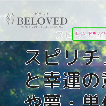
ホーム
ビラブド
スピリチ
と幸運の
や夢・巣