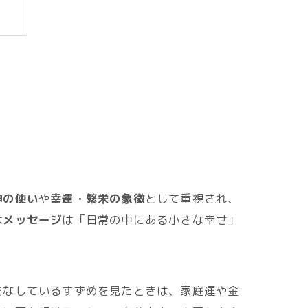
神の使い
や
幸運・繁栄の象徴
として重視され、
なメッセージ
は「日常の中にある小さな幸せ」
をなしているすずめを見たときは、家庭運や金