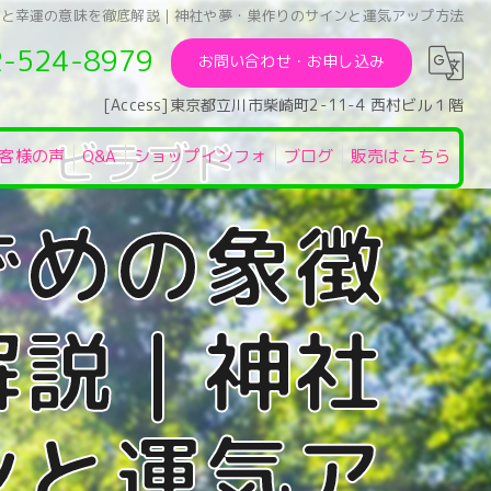
徴と幸運の意味を徹底解説｜神社や夢・巣作りのサインと運気アップ方法
2-524-8979
お問い合わせ・お申し込み
[Access]東京都立川市柴崎町2-11-4 西村ビル１階
客様の声
Q&A
ショップインフォ
ブログ
販売はこちら
ずめの象徴
解説｜神社
ンと運気ア