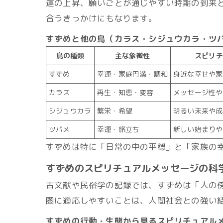
運の上昇、願いごとが通じやすい時期の到来
合うきっかけにもなります。
すずめと他の鳥（カラス・シジュウカラ・ツ
鳥の種類
主な象徴性
スピリチ
すずめ
幸運・家庭円満・調和
身近な幸せや家
カラス
再生・知恵・変容
メッセージ性や
シジュウカラ
繁栄・希望
明るい未来や成
ツバメ
幸運・旅立ち
新しい始まりや
すずめは特に「日常の中の平穏」と「家族の
すずめのスピリチュアルメッセージの科
古文献や民俗学の記録では、すずめは「人の
圏に適応しやすいことは、人間社会との強い
すずめの行動・生態から見るスピリチュアル