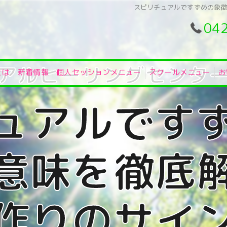
スピリチュアルですずめの象
04
とは
新着情報
個人セッションメニュー
スクールメニュー
お
ュアルです
意味を徹底
作りのサイ