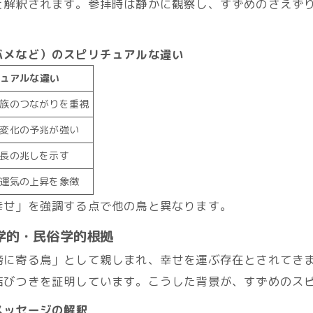
と解釈されます。参拝時は静かに観察し、すずめのさえず
バメなど）のスピリチュアルな違い
ュアルな違い
族のつながりを重視
変化の予兆が強い
長の兆しを示す
運気の上昇を象徴
幸せ」を強調する点で他の鳥と異なります。
学的・民俗学的根拠
傍に寄る鳥」として親しまれ、幸せを運ぶ存在とされてき
結びつきを証明しています。こうした背景が、すずめのス
メッセージの解釈