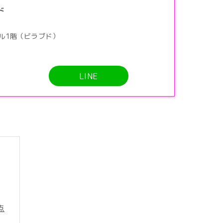
ド
ビル1階（ビラブド）
LINE
点