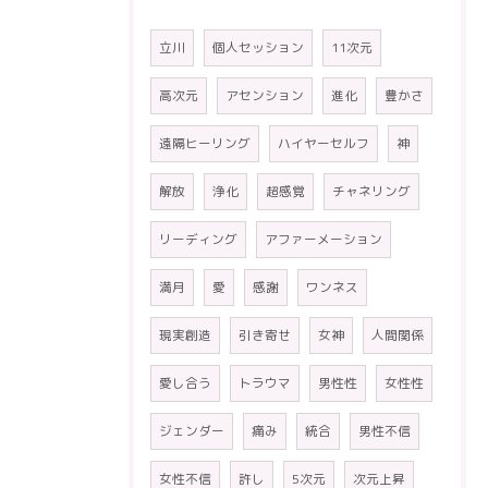
立川
個人セッション
11次元
高次元
アセンション
進化
豊かさ
遠隔ヒーリング
ハイヤーセルフ
神
解放
浄化
超感覚
チャネリング
リーディング
アファーメーション
満月
愛
感謝
ワンネス
現実創造
引き寄せ
女神
人間関係
愛し合う
トラウマ
男性性
女性性
ジェンダー
痛み
統合
男性不信
女性不信
許し
5次元
次元上昇