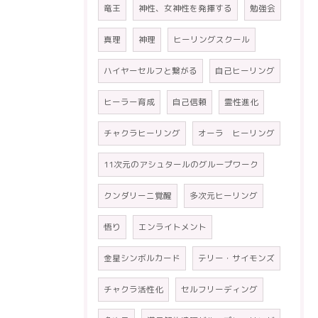
竜王
神性、女神性を発揮する
勉強会
真理
神理
ヒーリングスクール
ハイヤーセルフと繋がる
自己ヒーリング
ヒーラー育成
自己信頼
霊性進化
チャクラヒーリング
オーラ ヒーリング
11次元のアシュタールのグループワーク
クンダリーニ覚醒
多次元ヒーリング
悟り
エンライトメント
金星シンボルカード
テリー・サイモンズ
チャクラ活性化
セルフリーディング