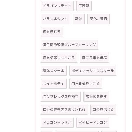
ドラゴンフライト
守護龍
パラレルシフト
龍神
変化、変容
愛を感じる
満月開放遠隔グループヒーリング
愛を信頼して生きる
愛する事を選ぶ
整体スクール
ボディセッションスクール
ライトボディ
自己価値を上げる
コンプレックスを癒す
劣等感を癒す
自分の神聖さを受けいれる
自分を信じる
ドラゴントラベル
ベイビードラゴン