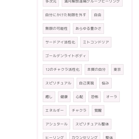
多次元
満月解放遠隔グループヒーリング
自分にかけた制限を外す
自由
無限の可能性
あらゆる豊かさ
サードアイ活性化
ミトコンドリア
ゴールデンライトボディ
12のチャクラ活性化
本質の自分
東京
スピリチュアル
自己実現
悩み
癒し
健康
心配
恐怖
オーラ
エネルギー
チャクラ
覚醒
アシュタール
スピリチュアル整体
ヒーリング
カウンセリング
整体