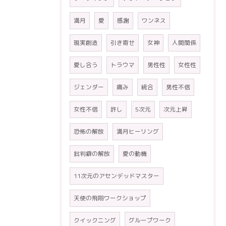
満月
愛
感謝
ワンネス
現実創造
引き寄せ
女神
人間関係
愛し合う
トラウマ
男性性
女性性
ジェンダー
痛み
統合
男性不信
女性不信
許し
5次元
次元上昇
恐怖の解放
満月ヒーリング
批判癖の解放
愛の動機
11次元のアセンデッドマスター
天使の飛翔ワークショップ
クイックニング
グループワーク