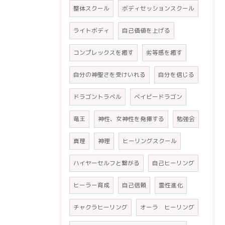
整体スクール
ボディセッションスクール
ライトボディ
自己価値を上げる
コンプレックスを癒す
劣等感を癒す
自分の神聖さを受けいれる
自分を信じる
ドラゴントラベル
ベイビードラゴン
竜王
神性、女神性を発揮する
勉強会
真理
神理
ヒーリングスクール
ハイヤーセルフと繋がる
自己ヒーリング
ヒーラー育成
自己信頼
霊性進化
チャクラヒーリング
オーラ ヒーリング