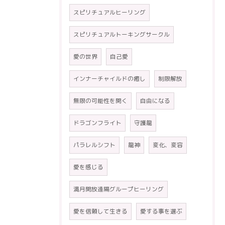
スピリチュアルヒーリング
スピリチュアルトーキングサークル
愛の世界
自己愛
インナーチャイルドの癒し
制限解放
無限の可能性を開く
自由になる
ドラゴンフライト
守護龍
パラレルシフト
龍神
変化、変容
愛を感じる
満月開放遠隔グループヒーリング
愛を信頼して生きる
愛する事を選ぶ