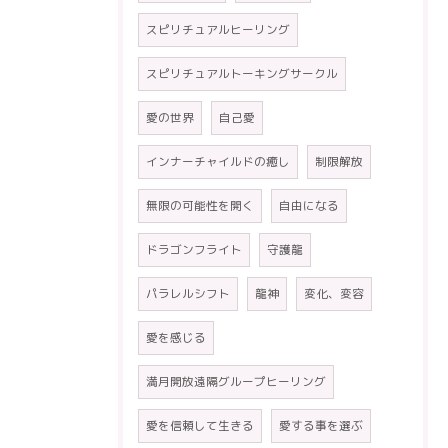
スピリチュアルヒーリング
スピリチュアルトーキングサークル
愛の世界
自己愛
インナーチャイルドの癒し
制限解放
無限の可能性を開く
自由になる
ドラゴンフライト
守護龍
パラレルシフト
龍神
変化、変容
愛を感じる
満月開放遠隔グループヒーリング
愛を信頼して生きる
愛する事を選ぶ