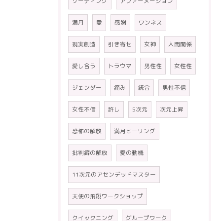
リーディング
アファーメーション
満月
愛
感謝
ワンネス
現実創造
引き寄せ
女神
人間関係
愛し合う
トラウマ
男性性
女性性
ジェンダー
痛み
統合
男性不信
女性不信
許し
5次元
次元上昇
恐怖の解放
満月ヒーリング
批判癖の解放
愛の動機
11次元のアセンデッドマスター
天使の飛翔ワークショップ
クイックニング
グループワーク