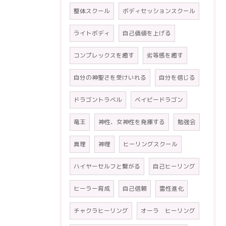
整体スクール
ボディセッションスクール
ライトボディ
自己価値を上げる
コンプレックスを癒す
劣等感を癒す
自分の神聖さを受けいれる
自分を信じる
ドラゴントラベル
ベイビードラゴン
竜王
神性、女神性を発揮する
勉強会
真理
神理
ヒーリングスクール
ハイヤーセルフと繋がる
自己ヒーリング
ヒーラー育成
自己信頼
霊性進化
チャクラヒーリング
オーラ ヒーリング