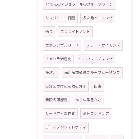
11次元のアシュタールのグループワーク
クンダリーニ覚醒
多次元ヒーリング
悟り
エンライトメント
金星シンボルカード
テリー・サイモンズ
チャクラ活性化
セルフリーディング
多次元
満月解放遠隔グループヒーリング
自分にかけた制限を外す
自由
無限の可能性
あらゆる豊かさ
サードアイ活性化
ミトコンドリア
ゴールデンライトボディ