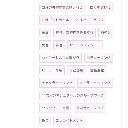
自分の神聖さを受けいれる
自分を信じる
ドラゴントラベル
ベイビードラゴン
竜王
神性、女神性を発揮する
勉強会
真理
神理
ヒーリングスクール
ハイヤーセルフと繋がる
自己ヒーリング
ヒーラー育成
自己信頼
霊性進化
チャクラヒーリング
オーラ ヒーリング
11次元のアシュタールのグループワーク
クンダリーニ覚醒
多次元ヒーリング
悟り
エンライトメント