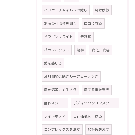
インナーチャイルドの癒し
制限解放
無限の可能性を開く
自由になる
ドラゴンフライト
守護龍
パラレルシフト
龍神
変化、変容
愛を感じる
満月開放遠隔グループヒーリング
愛を信頼して生きる
愛する事を選ぶ
整体スクール
ボディセッションスクール
ライトボディ
自己価値を上げる
コンプレックスを癒す
劣等感を癒す