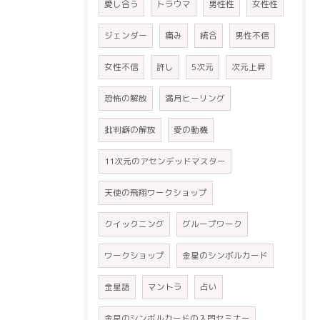
愛し合う
トラウマ
男性性
女性性
ジェンダー
痛み
統合
男性不信
女性不信
許し
5次元
次元上昇
恐怖の解放
満月ヒーリング
批判癖の解放
愛の動機
11次元のアセンデッドマスター
天使の飛翔ワークショップ
クイックニング
グループワーク
ワークショップ
金星のシンボルカード
金星語
マントラ
占い
金星のシンボルカードの入門セミナー