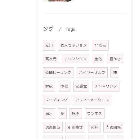
タグ
Tags
立川
個人セッション
11次元
高次元
アセンション
進化
豊かさ
遠隔ヒーリング
ハイヤーセルフ
神
解放
浄化
超感覚
チャネリング
リーディング
アファーメーション
満月
愛
感謝
ワンネス
現実創造
引き寄せ
女神
人間関係