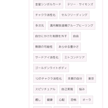
金星シンボルカード
テリー・サイモンズ
チャクラ活性化
セルフリーディング
多次元
満月解放遠隔グループヒーリング
自分にかけた制限を外す
自由
無限の可能性
あらゆる豊かさ
サードアイ活性化
ミトコンドリア
ゴールデンライトボディ
12のチャクラ活性化
本質の自分
東京
スピリチュアル
自己実現
悩み
癒し
健康
心配
恐怖
オーラ