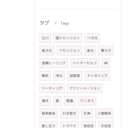
タグ
Tags
立川
個人セッション
11次元
高次元
アセンション
進化
豊かさ
遠隔ヒーリング
ハイヤーセルフ
神
解放
浄化
超感覚
チャネリング
リーディング
アファーメーション
満月
愛
感謝
ワンネス
現実創造
引き寄せ
女神
人間関係
愛し合う
トラウマ
男性性
女性性