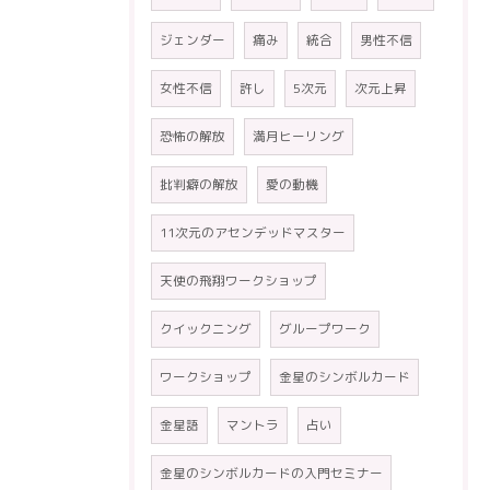
ジェンダー
痛み
統合
男性不信
女性不信
許し
5次元
次元上昇
恐怖の解放
満月ヒーリング
批判癖の解放
愛の動機
11次元のアセンデッドマスター
天使の飛翔ワークショップ
クイックニング
グループワーク
ワークショップ
金星のシンボルカード
金星語
マントラ
占い
金星のシンボルカードの入門セミナー