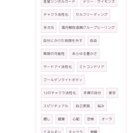
金星シンボルカード
テリー・サイモンズ
チャクラ活性化
セルフリーディング
多次元
満月解放遠隔グループヒーリング
自分にかけた制限を外す
自由
無限の可能性
あらゆる豊かさ
サードアイ活性化
ミトコンドリア
ゴールデンライトボディ
12のチャクラ活性化
本質の自分
東京
スピリチュアル
自己実現
悩み
癒し
健康
心配
恐怖
オーラ
エネルギー
チャクラ
覚醒