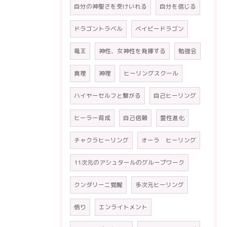
自分の神聖さを受けいれる
自分を信じる
ドラゴントラベル
ベイビードラゴン
竜王
神性、女神性を発揮する
勉強会
真理
神理
ヒーリングスクール
ハイヤーセルフと繋がる
自己ヒーリング
ヒーラー育成
自己信頼
霊性進化
チャクラヒーリング
オーラ ヒーリング
11次元のアシュタールのグループワーク
クンダリーニ覚醒
多次元ヒーリング
悟り
エンライトメント