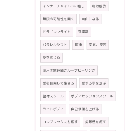
インナーチャイルドの癒し
制限解放
無限の可能性を開く
自由になる
ドラゴンフライト
守護龍
パラレルシフト
龍神
変化、変容
愛を感じる
満月開放遠隔グループヒーリング
愛を信頼して生きる
愛する事を選ぶ
整体スクール
ボディセッションスクール
ライトボディ
自己価値を上げる
コンプレックスを癒す
劣等感を癒す