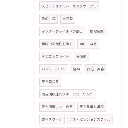
スピリチュアルトーキングサークル
愛の世界
自己愛
インナーチャイルドの癒し
制限解放
無限の可能性を開く
自由になる
ドラゴンフライト
守護龍
パラレルシフト
龍神
変化、変容
愛を感じる
満月開放遠隔グループヒーリング
愛を信頼して生きる
愛する事を選ぶ
整体スクール
ボディセッションスクール