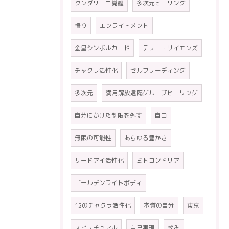
クンダリーニ覚醒
多次元ヒーリング
悟り
エンライトメント
金星シンボルカード
テリー・サイモンズ
チャクラ活性化
セルフリーディング
多次元
満月解放遠隔グループヒーリング
自分にかけた制限を外す
自由
無限の可能性
あらゆる豊かさ
サードアイ活性化
ミトコンドリア
ゴールデンライトボディ
12のチャクラ活性化
本質の自分
東京
スピリチュアル
自己実現
悩み