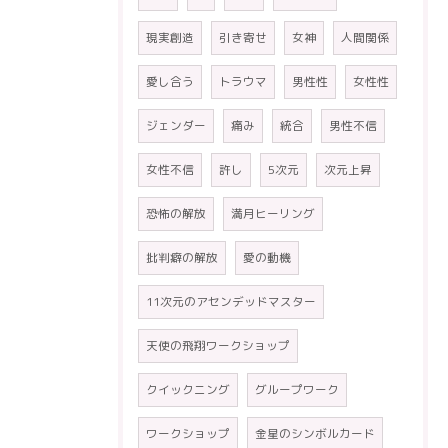
現実創造
引き寄せ
女神
人間関係
愛し合う
トラウマ
男性性
女性性
ジェンダー
痛み
統合
男性不信
女性不信
許し
5次元
次元上昇
恐怖の解放
満月ヒーリング
批判癖の解放
愛の動機
11次元のアセンデッドマスター
天使の飛翔ワークショップ
クイックニング
グループワーク
ワークショップ
金星のシンボルカード