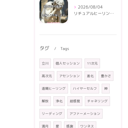
2026/08/04
リチュアルヒーリングセンター
タグ
Tags
立川
個人セッション
11次元
高次元
アセンション
進化
豊かさ
遠隔ヒーリング
ハイヤーセルフ
神
解放
浄化
超感覚
チャネリング
リーディング
アファーメーション
満月
愛
感謝
ワンネス