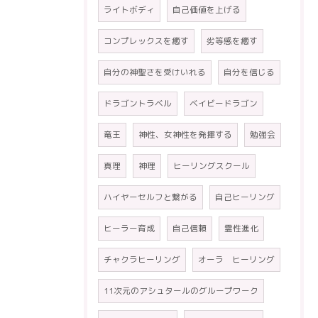
ライトボディ
自己価値を上げる
コンプレックスを癒す
劣等感を癒す
自分の神聖さを受けいれる
自分を信じる
ドラゴントラベル
ベイビードラゴン
竜王
神性、女神性を発揮する
勉強会
真理
神理
ヒーリングスクール
ハイヤーセルフと繋がる
自己ヒーリング
ヒーラー育成
自己信頼
霊性進化
チャクラヒーリング
オーラ ヒーリング
11次元のアシュタールのグループワーク