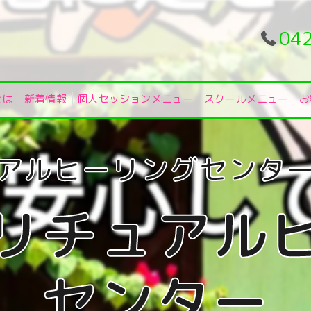
04
とは
新着情報
個人セッションメニュー
スクールメニュー
お
リチュアル
センター