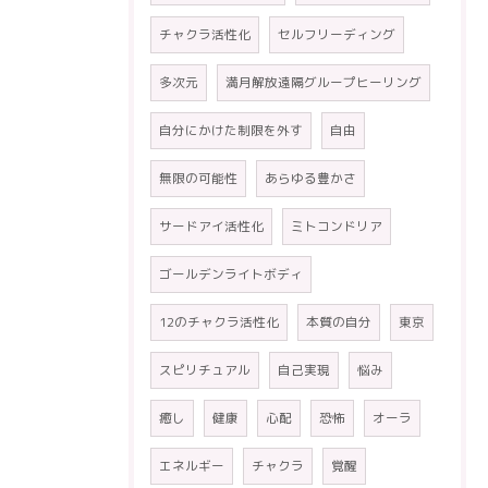
チャクラ活性化
セルフリーディング
多次元
満月解放遠隔グループヒーリング
自分にかけた制限を外す
自由
無限の可能性
あらゆる豊かさ
サードアイ活性化
ミトコンドリア
ゴールデンライトボディ
12のチャクラ活性化
本質の自分
東京
スピリチュアル
自己実現
悩み
癒し
健康
心配
恐怖
オーラ
エネルギー
チャクラ
覚醒