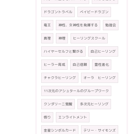
ドラゴントラベル
ベイビードラゴン
竜王
神性、女神性を発揮する
勉強会
真理
神理
ヒーリングスクール
ハイヤーセルフと繋がる
自己ヒーリング
ヒーラー育成
自己信頼
霊性進化
チャクラヒーリング
オーラ ヒーリング
11次元のアシュタールのグループワーク
クンダリーニ覚醒
多次元ヒーリング
悟り
エンライトメント
金星シンボルカード
テリー・サイモンズ