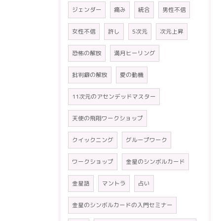
ジェンダー
痛み
統合
男性不信
女性不信
許し
5次元
次元上昇
恐怖の解放
満月ヒーリング
批判癖の解放
愛の動機
11次元のアセンデッドマスター
天使の飛翔ワークショップ
クイックニング
グループワーク
ワークショップ
金星のシンボルカード
金星語
マントラ
占い
金星のシンボルカードの入門セミナー