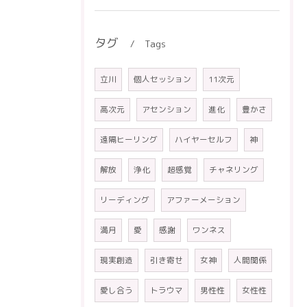
タグ
Tags
立川
個人セッション
11次元
高次元
アセンション
進化
豊かさ
遠隔ヒーリング
ハイヤーセルフ
神
解放
浄化
超感覚
チャネリング
リーディング
アファーメーション
満月
愛
感謝
ワンネス
現実創造
引き寄せ
女神
人間関係
愛し合う
トラウマ
男性性
女性性