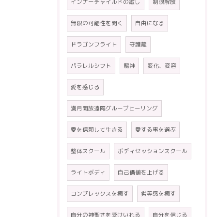
インナーチャイルドの癒し
制限解放
無限の可能性を開く
自由になる
ドラゴンフライト
守護龍
パラレルシフト
龍神
変化、変容
愛を感じる
満月開放遠隔グループヒーリング
愛を信頼して生きる
愛する事を選ぶ
整体スクール
ボディセッションスクール
ライトボディ
自己価値を上げる
コンプレックスを癒す
劣等感を癒す
自分の神聖さを受けいれる
自分を信じる