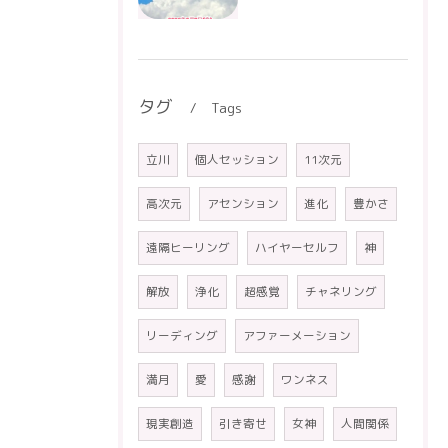
タグ
Tags
立川
個人セッション
11次元
高次元
アセンション
進化
豊かさ
遠隔ヒーリング
ハイヤーセルフ
神
解放
浄化
超感覚
チャネリング
リーディング
アファーメーション
満月
愛
感謝
ワンネス
現実創造
引き寄せ
女神
人間関係