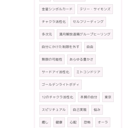
金星シンボルカード
テリー・サイモンズ
チャクラ活性化
セルフリーディング
多次元
満月解放遠隔グループヒーリング
自分にかけた制限を外す
自由
無限の可能性
あらゆる豊かさ
サードアイ活性化
ミトコンドリア
ゴールデンライトボディ
12のチャクラ活性化
本質の自分
東京
スピリチュアル
自己実現
悩み
癒し
健康
心配
恐怖
オーラ