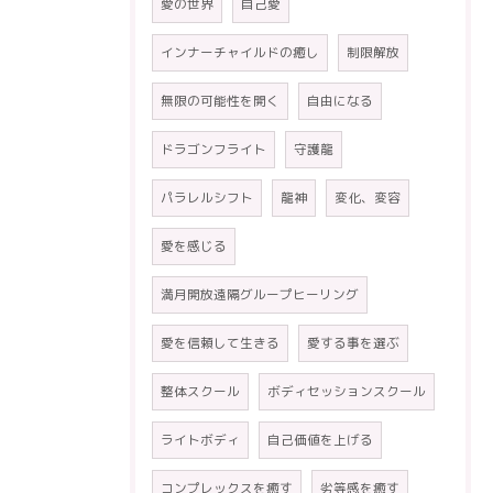
愛の世界
自己愛
インナーチャイルドの癒し
制限解放
無限の可能性を開く
自由になる
ドラゴンフライト
守護龍
パラレルシフト
龍神
変化、変容
愛を感じる
満月開放遠隔グループヒーリング
愛を信頼して生きる
愛する事を選ぶ
整体スクール
ボディセッションスクール
ライトボディ
自己価値を上げる
コンプレックスを癒す
劣等感を癒す