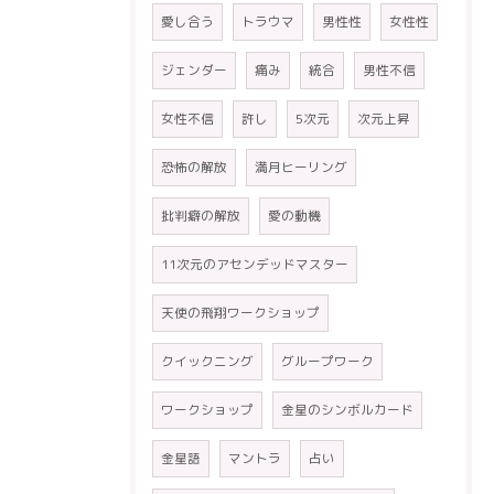
愛し合う
トラウマ
男性性
女性性
ジェンダー
痛み
統合
男性不信
女性不信
許し
5次元
次元上昇
恐怖の解放
満月ヒーリング
批判癖の解放
愛の動機
11次元のアセンデッドマスター
天使の飛翔ワークショップ
クイックニング
グループワーク
ワークショップ
金星のシンボルカード
金星語
マントラ
占い