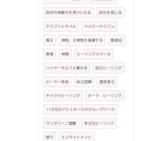
自分の神聖さを受けいれる
自分を信じる
ドラゴントラベル
ベイビードラゴン
竜王
神性、女神性を発揮する
勉強会
真理
神理
ヒーリングスクール
ハイヤーセルフと繋がる
自己ヒーリング
ヒーラー育成
自己信頼
霊性進化
チャクラヒーリング
オーラ ヒーリング
11次元のアシュタールのグループワーク
クンダリーニ覚醒
多次元ヒーリング
悟り
エンライトメント