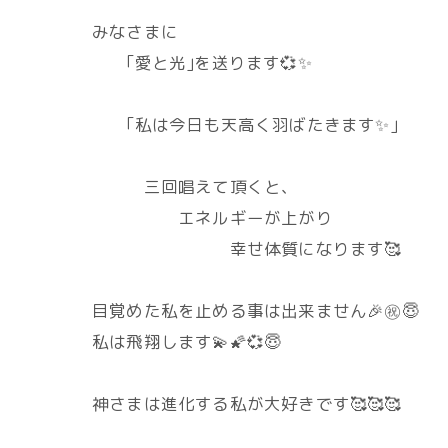
みなさまに
｢愛と光｣を送ります💞✨
｢私は今日も天高く羽ばたきます✨｣
三回唱えて頂くと、
エネルギーが上がり
幸せ体質になります🥰
目覚めた私を止める事は出来ません🎉㊗️😇
私は飛翔します💫🌠💞😇
神さまは進化する私が大好きです🥰🥰🥰