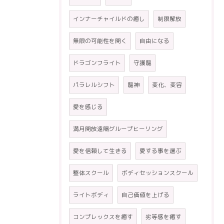
インナーチャイルドの癒し
制限解放
無限の可能性を開く
自由になる
ドラゴンフライト
守護龍
パラレルシフト
龍神
変化、変容
愛を感じる
満月開放遠隔グループヒーリング
愛を信頼して生きる
愛する事を選ぶ
整体スクール
ボディセッションスクール
ライトボディ
自己価値を上げる
コンプレックスを癒す
劣等感を癒す