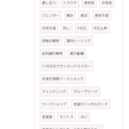
愛し合う
トラウマ
男性性
女性性
ジェンダー
痛み
統合
男性不信
女性不信
許し
5次元
次元上昇
恐怖の解放
満月ヒーリング
批判癖の解放
愛の動機
11次元のアセンデッドマスター
天使の飛翔ワークショップ
クイックニング
グループワーク
ワークショップ
金星のシンボルカード
金星語
マントラ
占い