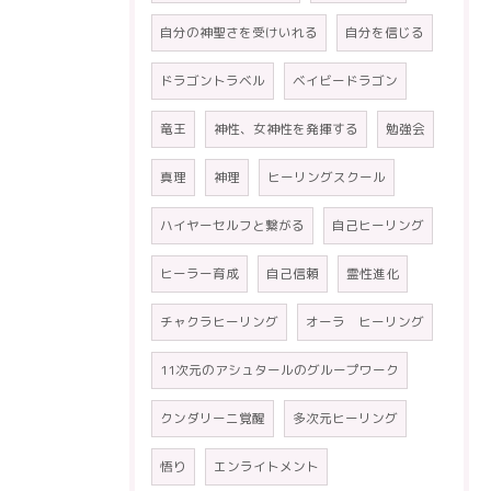
自分の神聖さを受けいれる
自分を信じる
ドラゴントラベル
ベイビードラゴン
竜王
神性、女神性を発揮する
勉強会
真理
神理
ヒーリングスクール
ハイヤーセルフと繋がる
自己ヒーリング
ヒーラー育成
自己信頼
霊性進化
チャクラヒーリング
オーラ ヒーリング
11次元のアシュタールのグループワーク
クンダリーニ覚醒
多次元ヒーリング
悟り
エンライトメント