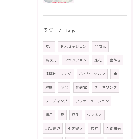
タグ
Tags
立川
個人セッション
11次元
高次元
アセンション
進化
豊かさ
遠隔ヒーリング
ハイヤーセルフ
神
解放
浄化
超感覚
チャネリング
リーディング
アファーメーション
満月
愛
感謝
ワンネス
現実創造
引き寄せ
女神
人間関係