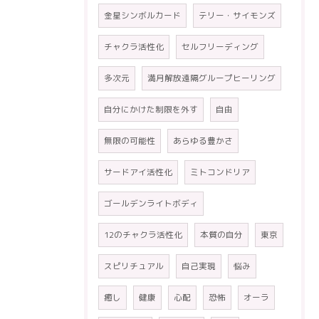
金星シンボルカード
テリー・サイモンズ
チャクラ活性化
セルフリーディング
多次元
満月解放遠隔グループヒーリング
自分にかけた制限を外す
自由
無限の可能性
あらゆる豊かさ
サードアイ活性化
ミトコンドリア
ゴールデンライトボディ
12のチャクラ活性化
本質の自分
東京
スピリチュアル
自己実現
悩み
癒し
健康
心配
恐怖
オーラ