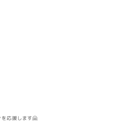
を応援します🤗