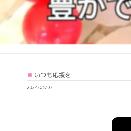
いつも応援を
2024/03/07