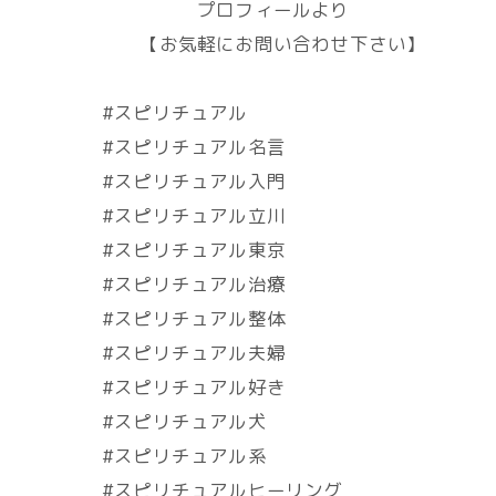
プロフィールより
【お気軽にお問い合わせ下さい】
#スピリチュアル
#スピリチュアル名言
#スピリチュアル入門
#スピリチュアル立川
#スピリチュアル東京
#スピリチュアル治療
#スピリチュアル整体
#スピリチュアル夫婦
#スピリチュアル好き
#スピリチュアル犬
#スピリチュアル系
#スピリチュアルヒーリング