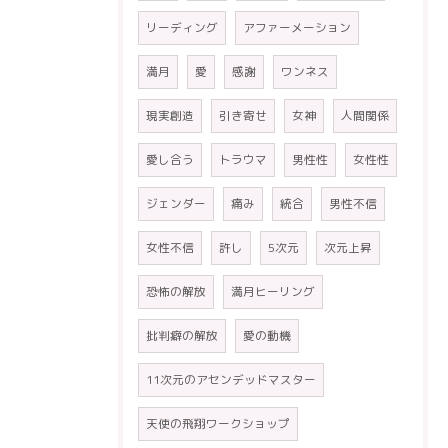
リーディング
アファーメーション
満月
愛
感謝
ワンネス
現実創造
引き寄せ
女神
人間関係
愛し合う
トラウマ
男性性
女性性
ジェンダー
痛み
統合
男性不信
女性不信
許し
5次元
次元上昇
恐怖の解放
満月ヒーリング
批判癖の解放
愛の動機
11次元のアセンデッドマスター
天使の飛翔ワークショップ