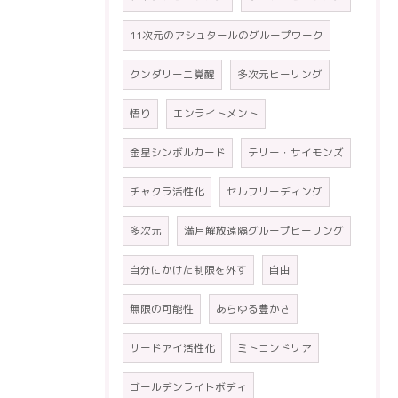
11次元のアシュタールのグループワーク
クンダリーニ覚醒
多次元ヒーリング
悟り
エンライトメント
金星シンボルカード
テリー・サイモンズ
チャクラ活性化
セルフリーディング
多次元
満月解放遠隔グループヒーリング
自分にかけた制限を外す
自由
無限の可能性
あらゆる豊かさ
サードアイ活性化
ミトコンドリア
ゴールデンライトボディ