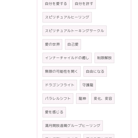
自分を愛する
自分を許す
スピリチュアルヒーリング
スピリチュアルトーキングサークル
愛の世界
自己愛
インナーチャイルドの癒し
制限解放
無限の可能性を開く
自由になる
ドラゴンフライト
守護龍
パラレルシフト
龍神
変化、変容
愛を感じる
満月開放遠隔グループヒーリング