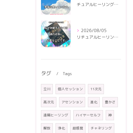
チュアルヒーリングセンター
2026/08/05
リチュアルヒーリングセンター
タグ
Tags
立川
個人セッション
11次元
高次元
アセンション
進化
豊かさ
遠隔ヒーリング
ハイヤーセルフ
神
解放
浄化
超感覚
チャネリング