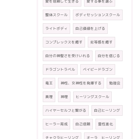
愛を信頼して生きる
愛する事を選ぶ
整体スクール
ボディセッションスクール
ライトボディ
自己価値を上げる
コンプレックスを癒す
劣等感を癒す
自分の神聖さを受けいれる
自分を信じる
ドラゴントラベル
ベイビードラゴン
竜王
神性、女神性を発揮する
勉強会
真理
神理
ヒーリングスクール
ハイヤーセルフと繋がる
自己ヒーリング
ヒーラー育成
自己信頼
霊性進化
チャクラヒーリング
オーラ ヒーリング