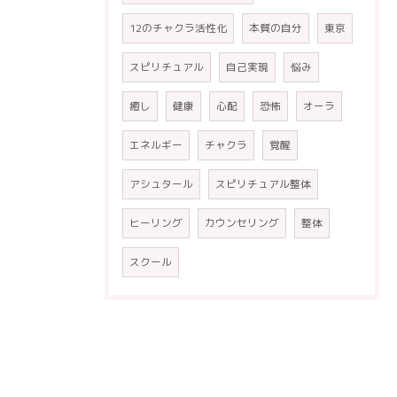
12のチャクラ活性化
本質の自分
東京
スピリチュアル
自己実現
悩み
癒し
健康
心配
恐怖
オーラ
エネルギー
チャクラ
覚醒
アシュタール
スピリチュアル整体
ヒーリング
カウンセリング
整体
スクール