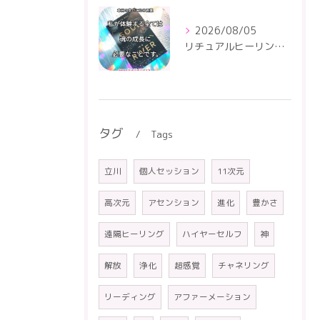
2026/08/05
リチュアルヒーリングセンター
タグ
Tags
立川
個人セッション
11次元
高次元
アセンション
進化
豊かさ
遠隔ヒーリング
ハイヤーセルフ
神
解放
浄化
超感覚
チャネリング
リーディング
アファーメーション