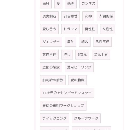
満月
愛
感謝
ワンネス
現実創造
引き寄せ
女神
人間関係
愛し合う
トラウマ
男性性
女性性
ジェンダー
痛み
統合
男性不信
女性不信
許し
5次元
次元上昇
恐怖の解放
満月ヒーリング
批判癖の解放
愛の動機
11次元のアセンデッドマスター
天使の飛翔ワークショップ
クイックニング
グループワーク