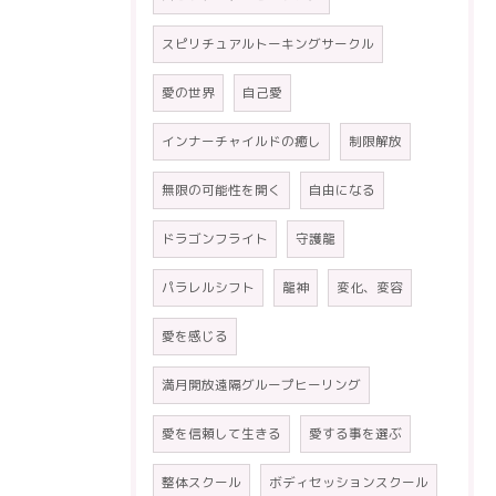
スピリチュアルトーキングサークル
愛の世界
自己愛
インナーチャイルドの癒し
制限解放
無限の可能性を開く
自由になる
ドラゴンフライト
守護龍
パラレルシフト
龍神
変化、変容
愛を感じる
満月開放遠隔グループヒーリング
愛を信頼して生きる
愛する事を選ぶ
整体スクール
ボディセッションスクール