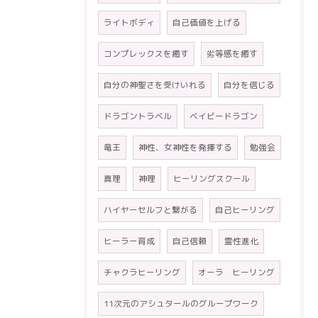
ライトボディ
自己価値を上げる
コンプレックスを癒す
劣等感を癒す
自分の神聖さを受けいれる
自分を信じる
ドラゴントラベル
ベイビードラゴン
竜王
神性、女神性を発揮する
勉強会
真理
神理
ヒーリングスクール
ハイヤーセルフと繋がる
自己ヒーリング
ヒーラー育成
自己信頼
霊性進化
チャクラヒーリング
オーラ ヒーリング
11次元のアシュタールのグループワーク