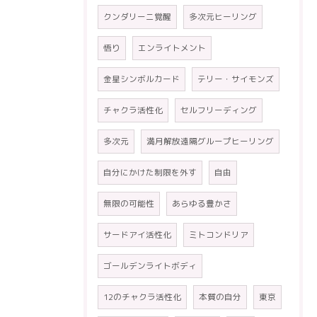
クンダリーニ覚醒
多次元ヒーリング
悟り
エンライトメント
金星シンボルカード
テリー・サイモンズ
チャクラ活性化
セルフリーディング
多次元
満月解放遠隔グループヒーリング
自分にかけた制限を外す
自由
無限の可能性
あらゆる豊かさ
サードアイ活性化
ミトコンドリア
ゴールデンライトボディ
12のチャクラ活性化
本質の自分
東京