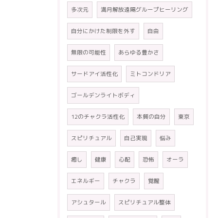
多次元
満月解放遠隔グループヒーリング
自分にかけた制限を外す
自由
無限の可能性
あらゆる豊かさ
サードアイ活性化
ミトコンドリア
ゴールデンライトボディ
12のチャクラ活性化
本質の自分
東京
スピリチュアル
自己実現
悩み
癒し
健康
心配
恐怖
オーラ
エネルギー
チャクラ
覚醒
アシュタール
スピリチュアル整体