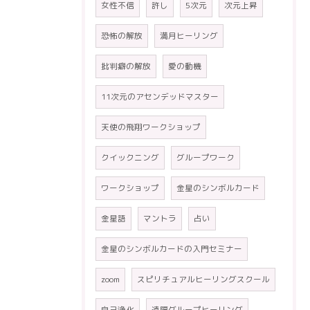
女性不信
許し
5次元
次元上昇
恐怖の解放
満月ヒーリング
批判癖の解放
愛の動機
11次元のアセンデッドマスター
天使の飛翔ワークショップ
クイックニング
グループワーク
ワークショップ
金星のシンボルカード
金星語
マントラ
占い
金星のシンボルカードの入門セミナー
zoom
スピリチュアルヒーリングスクール
自己浄化
遠隔グループヒーリング