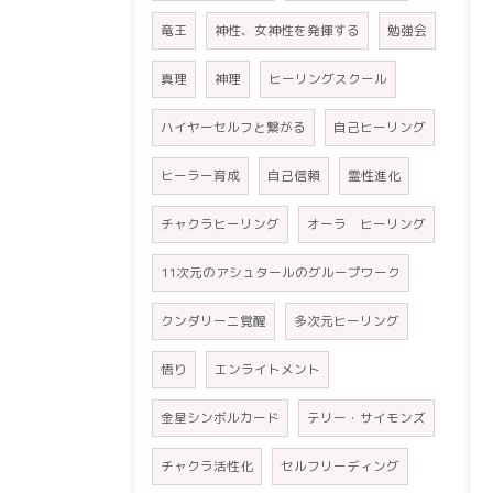
竜王
神性、女神性を発揮する
勉強会
真理
神理
ヒーリングスクール
ハイヤーセルフと繋がる
自己ヒーリング
ヒーラー育成
自己信頼
霊性進化
チャクラヒーリング
オーラ ヒーリング
11次元のアシュタールのグループワーク
クンダリーニ覚醒
多次元ヒーリング
悟り
エンライトメント
金星シンボルカード
テリー・サイモンズ
チャクラ活性化
セルフリーディング