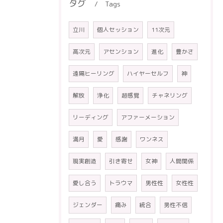
タグ
Tags
立川
個人セッション
11次元
高次元
アセンション
進化
豊かさ
遠隔ヒーリング
ハイヤーセルフ
神
解放
浄化
超感覚
チャネリング
リーディング
アファーメーション
満月
愛
感謝
ワンネス
現実創造
引き寄せ
女神
人間関係
愛し合う
トラウマ
男性性
女性性
ジェンダー
痛み
統合
男性不信