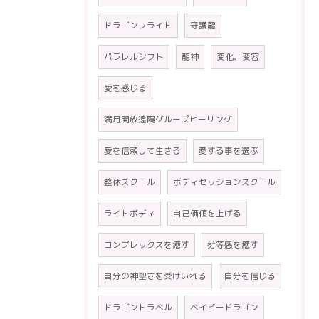
ドラゴンフライト
守護龍
パラレルシフト
龍神
変化、変容
愛を感じる
満月開放遠隔グループヒーリング
愛を信頼して生きる
愛する事を選ぶ
整体スクール
ボディセッションスクール
ライトボディ
自己価値を上げる
コンプレックスを癒す
劣等感を癒す
自分の神聖さを受けいれる
自分を信じる
ドラゴントラベル
ベイビードラゴン