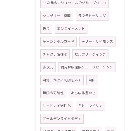
11次元のアシュタールのグループワーク
クンダリーニ覚醒
多次元ヒーリング
悟り
エンライトメント
金星シンボルカード
テリー・サイモンズ
チャクラ活性化
セルフリーディング
多次元
満月解放遠隔グループヒーリング
自分にかけた制限を外す
自由
無限の可能性
あらゆる豊かさ
サードアイ活性化
ミトコンドリア
ゴールデンライトボディ