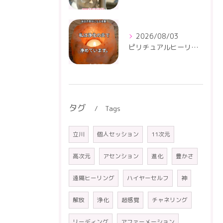
2026/08/03
ピリチュアルヒーリングセンター
タグ
Tags
立川
個人セッション
11次元
高次元
アセンション
進化
豊かさ
遠隔ヒーリング
ハイヤーセルフ
神
解放
浄化
超感覚
チャネリング
リーディング
アファーメーション