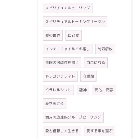
スピリチュアルヒーリング
スピリチュアルトーキングサークル
愛の世界
自己愛
インナーチャイルドの癒し
制限解放
無限の可能性を開く
自由になる
ドラゴンフライト
守護龍
パラレルシフト
龍神
変化、変容
愛を感じる
満月開放遠隔グループヒーリング
愛を信頼して生きる
愛する事を選ぶ