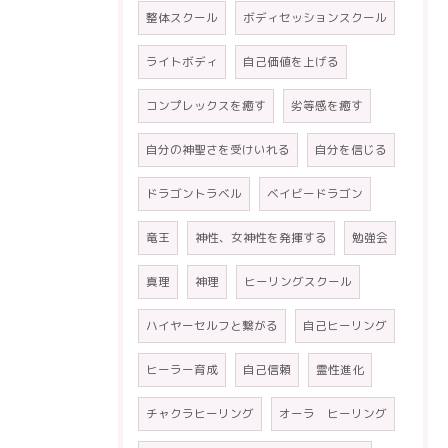
整体スクール
ボディセッションスクール
ライトボディ
自己価値を上げる
コンプレックスを癒す
劣等感を癒す
自分の神聖さを受けいれる
自分を信じる
ドラゴントラベル
ベイビードラゴン
竜王
神性、女神性を発揮する
勉強会
真理
神理
ヒーリングスクール
ハイヤーセルフと繋がる
自己ヒーリング
ヒーラー育成
自己信頼
霊性進化
チャクラヒーリング
オーラ ヒーリング