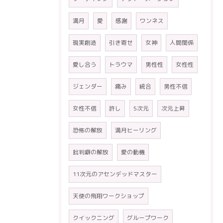
満月
愛
感謝
ワンネス
現実創造
引き寄せ
女神
人間関係
愛し合う
トラウマ
男性性
女性性
ジェンダー
痛み
統合
男性不信
女性不信
許し
5次元
次元上昇
恐怖の解放
満月ヒーリング
批判癖の解放
愛の動機
11次元のアセンデッドマスター
天使の飛翔ワークショップ
クイックニング
グループワーク