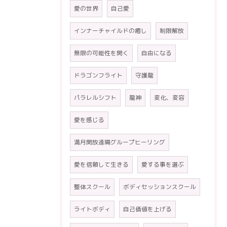
愛の世界
自己愛
インナーチャイルドの癒し
制限解放
無限の可能性を開く
自由になる
ドラゴンフライト
守護龍
パラレルシフト
龍神
変化、変容
愛を感じる
満月開放遠隔グループヒーリング
愛を信頼して生きる
愛する事を選ぶ
整体スクール
ボディセッションスクール
ライトボディ
自己価値を上げる