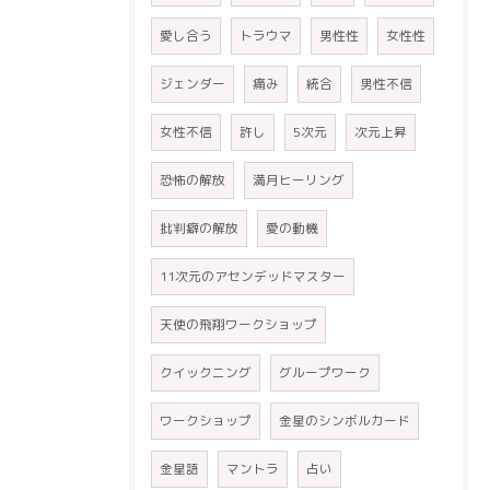
愛し合う
トラウマ
男性性
女性性
ジェンダー
痛み
統合
男性不信
女性不信
許し
5次元
次元上昇
恐怖の解放
満月ヒーリング
批判癖の解放
愛の動機
11次元のアセンデッドマスター
天使の飛翔ワークショップ
クイックニング
グループワーク
ワークショップ
金星のシンボルカード
金星語
マントラ
占い