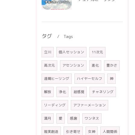
タグ
Tags
立川
個人セッション
11次元
高次元
アセンション
進化
豊かさ
遠隔ヒーリング
ハイヤーセルフ
神
解放
浄化
超感覚
チャネリング
リーディング
アファーメーション
満月
愛
感謝
ワンネス
現実創造
引き寄せ
女神
人間関係