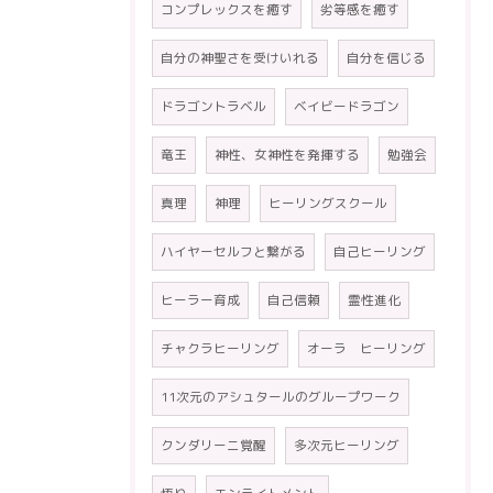
コンプレックスを癒す
劣等感を癒す
自分の神聖さを受けいれる
自分を信じる
ドラゴントラベル
ベイビードラゴン
竜王
神性、女神性を発揮する
勉強会
真理
神理
ヒーリングスクール
ハイヤーセルフと繋がる
自己ヒーリング
ヒーラー育成
自己信頼
霊性進化
チャクラヒーリング
オーラ ヒーリング
11次元のアシュタールのグループワーク
クンダリーニ覚醒
多次元ヒーリング