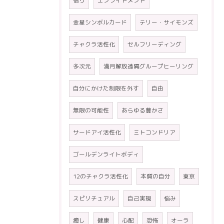
悟り
エンライトメント
金星シンボルカード
テリー・サイモンズ
チャクラ活性化
セルフリーディング
多次元
満月解放遠隔グループヒーリング
自分にかけた制限を外す
自由
無限の可能性
あらゆる豊かさ
サードアイ活性化
ミトコンドリア
ゴールデンライトボディ
12のチャクラ活性化
本質の自分
東京
スピリチュアル
自己実現
悩み
癒し
健康
心配
恐怖
オーラ