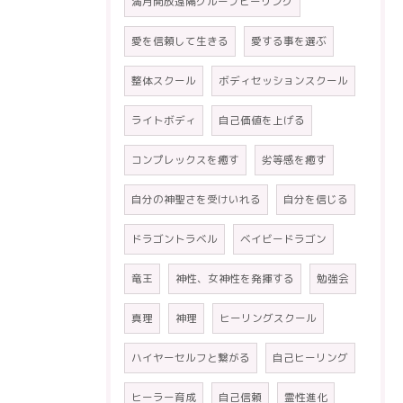
満月開放遠隔グループヒーリング
愛を信頼して生きる
愛する事を選ぶ
整体スクール
ボディセッションスクール
ライトボディ
自己価値を上げる
コンプレックスを癒す
劣等感を癒す
自分の神聖さを受けいれる
自分を信じる
ドラゴントラベル
ベイビードラゴン
竜王
神性、女神性を発揮する
勉強会
真理
神理
ヒーリングスクール
ハイヤーセルフと繋がる
自己ヒーリング
ヒーラー育成
自己信頼
霊性進化