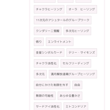
チャクラヒーリング
オーラ ヒーリング
11次元のアシュタールのグループワーク
クンダリーニ覚醒
多次元ヒーリング
悟り
エンライトメント
金星シンボルカード
テリー・サイモンズ
チャクラ活性化
セルフリーディング
多次元
満月解放遠隔グループヒーリング
自分にかけた制限を外す
自由
無限の可能性
あらゆる豊かさ
サードアイ活性化
ミトコンドリア