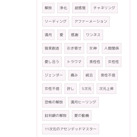
解放
浄化
超感覚
チャネリング
リーディング
アファーメーション
満月
愛
感謝
ワンネス
現実創造
引き寄せ
女神
人間関係
愛し合う
トラウマ
男性性
女性性
ジェンダー
痛み
統合
男性不信
女性不信
許し
5次元
次元上昇
恐怖の解放
満月ヒーリング
批判癖の解放
愛の動機
11次元のアセンデッドマスター